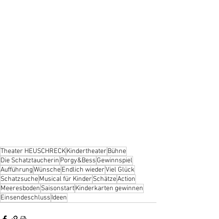
Theater HEUSCHRECK
Kindertheater
Bühne
Die Schatztaucherin
Porgy&Bess
Gewinnspiel
Aufführung
Wünsche
Endlich wieder
Viel Glück
Schatzsuche
Musical für Kinder
Schätze
Action
Meeresboden
Saisonstart
Kinderkarten gewinnen
Einsendeschluss
Ideen