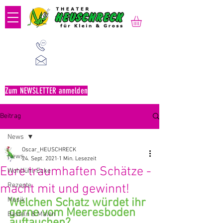
01 523 91 80
Mo-Fr, 09:00-14:00 Uhr
office@heuschreck.a
t
Zum NEWSLETTER anmelden
Beitrag
News
Oscar_HEUSCHRECK
News
24. Sept. 2021
1 Min. Lesezeit
Eure traumhaften Schätze -
Wohlfühl-Ecke
Rezepte
macht mit und gewinnt!
Musik
Welchen Schatz würdet ihr 
gerne vom Meeresboden 
Basteln & Malen
auftauchen?