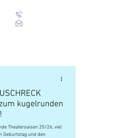
01 523 91 80
Mo-Fr, 09:00-14:00 Uhr
office@heuschreck.a
t
Presse
Über Uns
HEUSCHRECK
zum kugelrunden
!
nde Theatersaison 25/26, viel
 Geburtstag und den