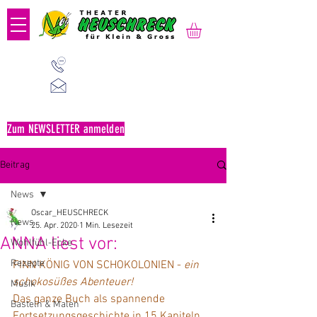
01 523 91 80
Mo-Fr, 09:00-14:00 Uhr
office@heuschreck.a
t
Zum NEWSLETTER anmelden
Beitrag
News
Oscar_HEUSCHRECK
News
25. Apr. 2020
1 Min. Lesezeit
ANNA liest vor:
Wohlfühl-Ecke
Rezepte
FINN KÖNIG VON SCHOKOLONIEN - 
ein 
schokosüßes Abenteuer!
Musik
Das ganze Buch als spannende 
Basteln & Malen
Fortsetzungsgeschichte in 15 Kapiteln 