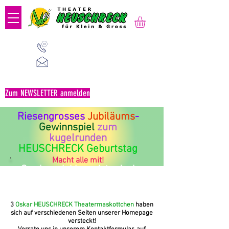
01 523 91 80
Mo-Fr, 09:00-14:00 Uhr
office@heuschreck.a
t
Zum NEWSLETTER anmelden
Riesengrosses
Jubiläums
-
Gewinnspiel
zum
kugelrunden
HEUSCHRECK Geburtstag
Macht alle mit!
Gewinnspiel beendet - danke
für eure Teilnahme!
3
Oskar HEUSCHRECK Theatermaskottchen
haben
sich auf verschiedenen Seiten unserer Homepage
versteckt!