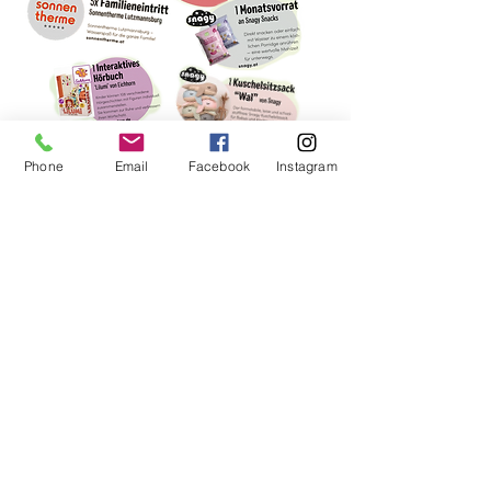
Phone
Email
Facebook
Instagram
VIEL GLÜCK!
Mit der Teilnahme an unserem Gewinnspiel erklärst du
dich bereit, dass wir deine Email-Adresse für
Newsletterzwecke an unsere Gewinnspielpartner
weitergeben dürfen.
Büro: Verein Theater HEUSCHRECK | Kaiserstraße
33 | 1070 Wien | Österreich ACHTUNG: Diese