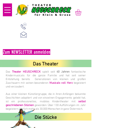
01 523 91 80
Mo-Fr, 09:00-14:00 Uhr
office@heuschreck.a
t
Zum NEWSLETTER anmelden
Das Theater
Das
Theater HEUSCHRECK
spielt seit
40 Jahren
fantastische
Kindermusicals für die ganze Familie und hat seit seiner
Entstehung bereits Generationen von kleinen und großen
Zuschauern mit seinen besonderen
Musicals voll Herz
begeistert
und verzaubert.
Aus einer kleinen Künstlergruppe, die in ihren Anfängen bekannte
Geschichten adaptiert und von einzelnen Engagements gelebt hat,
ist ein professionelles, mobiles Kindertheater mit
selbst
geschriebenen Stücken
geworden: Über 130 Aufführungen im Jahr
begeistern jährlich mehr als 30.000 Menschen in ganz Österreich.
Die Stücke