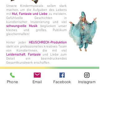
Unsere Kindermusicals sollen stark
machen, um die Aufgaben des Lebens
mit
Mut, Fantasie und Liebe
zu meistern.
Gefühlvolle Geschichten in
künstlerischer Inszenierung und viel
schwungvolle Musik
beglücken unser
kleines und großes Publikum
gleichermaßen!
Hinter jeder
HEUSCHRECK-Produktion
steht ein professionelles kreatives Team
von KünstlerInnen, die mit viel
Leidenschaft
,
Fantasie
und Liebe zum
Detail ein beeindruckendes
Gesamtkunstwerk erschaffen.
Bücher & CDs
Phone
Email
Facebook
Instagram
Zu vielen unserer Musicals sind
Musik-CDs
,
Hörspiele
und
Lese-
oder
Bilderbücher
erschienen. Die
Autorin der Stücke,
Anna Hnilicka
ist gleichzeitig auch
die Autorin der fantasievollen Kinderbücher. Ihre
Bücher sollen einerseits natürlich
unterhalten
, aber
auch wie die Stücke selbst geben sie den Kindern eine
Botschaft
mit auf den Weg.
Büro: Verein Theater HEUSCHRECK | Kaiserstraße
33 | 1070 Wien | Österreich ACHTUNG: Diese
Adresse ist kein Spielort!