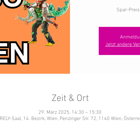
Spar-Prei
Anmeldu
Jetzt andere Ve
Zeit & Ort
29. März 2025, 14:30 – 15:30
RELY-Saal, 14. Bezirk, Wien, Penzinger Str. 72, 1140 Wien, Österre