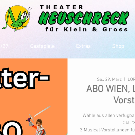
6/27
Gastspiele
Extras
Shop
Sa., 29. März
  |  
LOR
ABO WIEN, L
Vorst
Wähle aus allen verfügba
Okt. '
3 Musical-Vorstellungen f