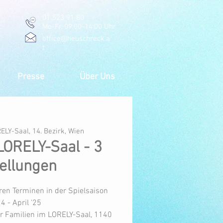
01 523 91 80
Mo-Fr, 09:00-14:00 Uhr
office@heuschreck.a
t
Presse
Über Uns
ELY-Saal, 14. Bezirk, Wien
ORELY-Saal - 3
ellungen
ren Terminen in der Spielsaison
24 - April '25
ür Familien im LORELY-Saal, 1140