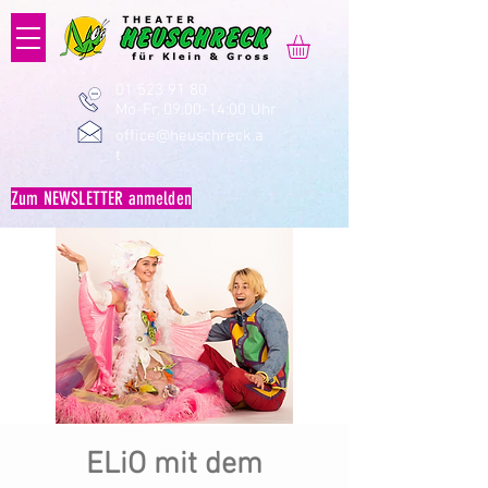
01 523 91 80
Mo-Fr, 09:00-14:00 Uhr
office@heuschreck.a
t
Zum NEWSLETTER anmelden
ELiO mit dem