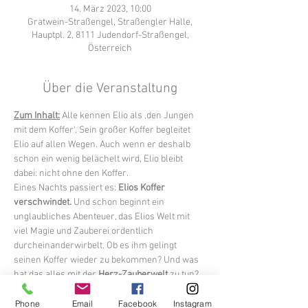
14. März 2023, 10:00
Gratwein-Straßengel, Straßengler Halle,
Hauptpl. 2, 8111 Judendorf-Straßengel,
Österreich
Über die Veranstaltung
Zum Inhalt:
Alle kennen Elio als ‚den Jungen 
mit dem Koffer‘. Sein großer Koffer begleitet 
Elio auf allen Wegen. Auch wenn er deshalb 
schon ein wenig belächelt wird, Elio bleibt 
dabei: nicht ohne den Koffer.
Eines Nachts passiert es: 
Elios Koffer 
verschwindet.
 Und schon beginnt ein 
unglaubliches Abenteuer, das Elios Welt mit 
viel Magie und Zauberei ordentlich 
durcheinanderwirbelt. Ob es ihm gelingt 
seinen Koffer wieder zu bekommen? Und was 
hat das alles mit der 
Herz-Zauberwelt 
zu tun? 
Nun heißt es mutig sein, lieber Elio! Zum Glück 
gibt es in Elios Abenteuer fantastische Helfer 
Phone
Email
Facebook
Instagram