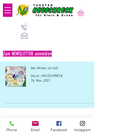
01 523 91 80
Mo-Fr, 09:00-14:00 Uhr
office@heuschreck.a
t
Zum NEWSLETTER anmelden
Der Winter ist toll!
Oscar_HEUSCHRECK
18. Nov. 2021
Büro: Verein Theater HEUSCHRECK | Kaiserstraße
Phone
Email
Facebook
Instagram