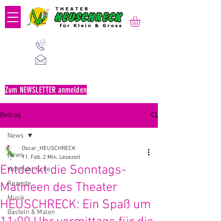
01 523 91 80
Mo-Fr, 09:00-14:00 Uhr
office@heuschreck.a
t
Zum NEWSLETTER anmelden
Beitrag
News
Oscar_HEUSCHRECK
News
11. Feb.
2 Min. Lesezeit
Entdeckt die Sonntags-
Wohlfühl-Ecke
Rezepte
Matineen des Theater
Musik
HEUSCHRECK: Ein Spaß um
Basteln & Malen