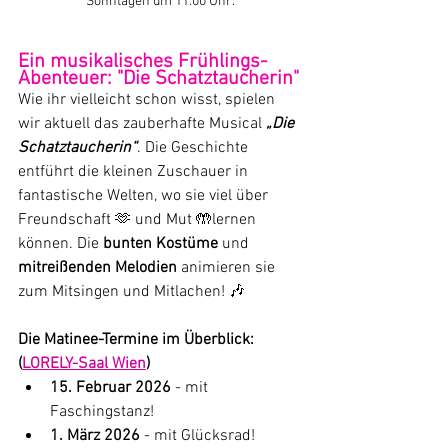
Sonntagen um 11:00 Uhr.
Ein musikalisches Frühlings-
Abenteuer: "Die Schatztaucherin"
Wie ihr vielleicht schon wisst, spielen 
wir aktuell das zauberhafte Musical 
„Die 
Schatztaucherin“
. Die Geschichte 
entführt die kleinen Zuschauer in 
fantastische Welten, wo sie viel über 
Freundschaft 🫶 und Mut 🤲lernen 
können. Die 
bunten Kostüme 
und 
mitreißenden Melodien 
animieren sie 
zum Mitsingen und Mitlachen! 🎶
Die Matinee-Termine im Überblick: 
(
LORELY-Saal Wien
)
15. Februar 2026
 - mit 
Faschingstanz!
1. März 2026
 - mit Glücksrad!