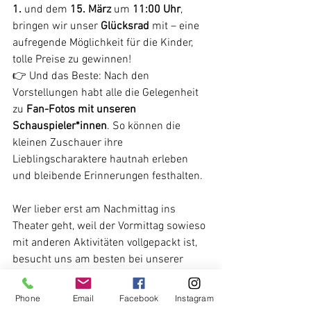
1. 
und dem
 15. März 
um
 11:00 Uhr
, 
bringen wir unser 
Glücksrad 
mit – eine 
aufregende Möglichkeit für die Kinder, 
tolle Preise zu gewinnen! 
👉 Und das Beste: Nach den 
Vorstellungen habt alle die Gelegenheit 
zu 
Fan-Fotos mit unseren 
Schauspieler*innen
. So können die 
kleinen Zuschauer ihre 
Lieblingscharaktere hautnah erleben 
und bleibende Erinnerungen festhalten.
Wer lieber erst am Nachmittag ins 
Theater geht, weil der Vormittag sowieso 
mit anderen Aktivitäten vollgepackt ist, 
besucht uns am besten bei unserer 
Vorstellung am Samstag, den 
14. 
Februar um 14:30 Uhr
 – ebenfalls mit 
Phone
Email
Facebook
Instagram
Faschingstanz quer durchs Theater! 