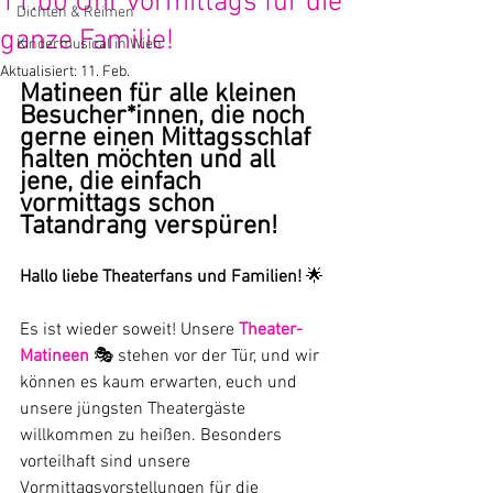
11:00 Uhr vormittags für die
Dichten & Reimen
ganze Familie!
Kindermusical in Wien
Aktualisiert:
11. Feb.
Matineen für alle kleinen 
Besucher*innen, die noch 
gerne einen Mittagsschlaf 
halten möchten und all 
jene, die einfach 
vormittags schon 
Tatandrang verspüren!
Hallo liebe Theaterfans und Familien!
 🌟 
Es ist wieder soweit! Unsere 
Theater-
Matineen 
🎭 stehen vor der Tür, und wir 
können es kaum erwarten, euch und 
unsere jüngsten Theatergäste 
willkommen zu heißen. Besonders 
vorteilhaft sind unsere 
Vormittagsvorstellungen für die 