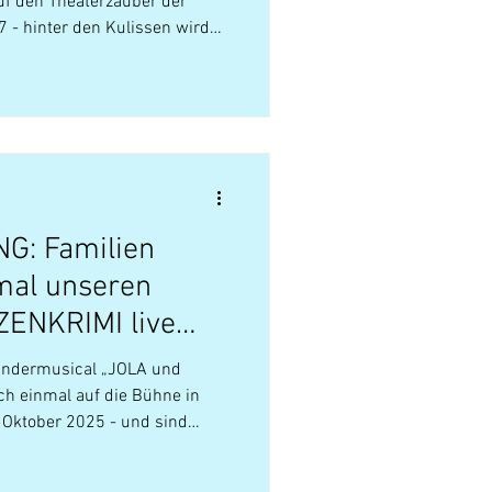
 den Theaterzauber der
 - hinter den Kulissen wird
et. Und wir haben eine riesige
m Gepäck!
: Familien
mal unseren
ENKRIMI live
JULiUS – ein
indermusical „JOLA und
rmusicalerlebnis
ch einmal auf die Bühne in
m Oktober 2025 - und sind
r zu verzaubern.