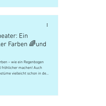
eater: Ein
ler Farben 🌈und
Farben – wie ein Regenbogen
iel fröhlicher machen! Auch
tüme vielleicht schon in den
 mag holt sie für den
ach wieder heraus! Denn im
s kunterbunt, und wir freuen
nder in süßen oder wilden