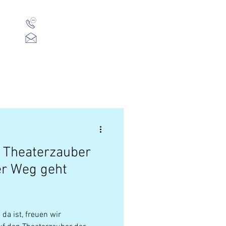
01 523 91 80
Mo-Fr, 09:00-14:00 Uhr
office@heuschreck.a
t
Presse
Über Uns
, Theaterzauber
er Weg geht
da ist, freuen wir