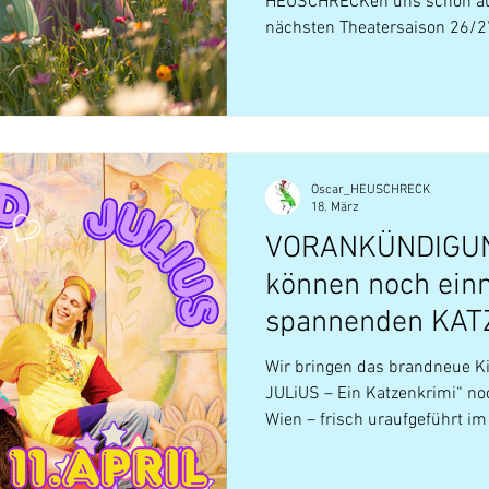
HEUSCHRECKen uns schon auf
nächsten Theatersaison 26/27
bereits fleißig daran gearbeit
Überraschung für euch mit i
Oscar_HEUSCHRECK
18. März
VORANKÜNDIGUNG
können noch ein
spannenden KATZ
erleben! JOLA & 
Wir bringen das brandneue K
magisches Kinde
JULiUS – Ein Katzenkrimi“ no
Wien – frisch uraufgeführt i
in Wien
bereit, unser Publikum wiede