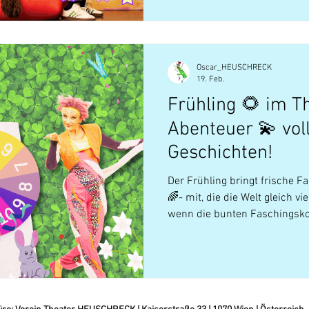
Oscar_HEUSCHRECK
19. Feb.
Frühling 🌻 im Th
Abenteuer 💫 vol
Geschichten!
Der Frühling bringt frische 
🌈- mit, die die Welt gleich v
wenn die bunten Faschingskos
Schrank gewandert sind – wer
nächsten Theaterbesuch einf
Theater HEUSCHRECK bleibt e
uns immer über zahlreiche Ki
Kostümen ...