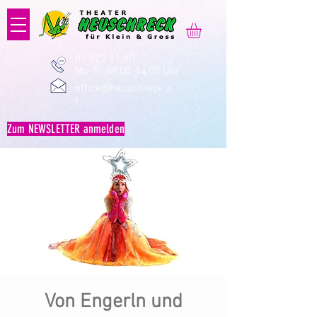
01 523 91 80
Mo-Fr, 09:00-14:00 Uhr
office@heuschreck.a
t
Zum NEWSLETTER anmelden
Von Engerln und