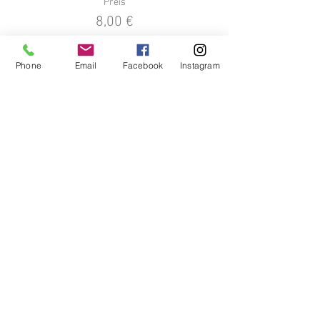
Preis
8,00 €
Phone
Email
Facebook
Instagram
Verkauf beendet
Tickettyp
Erwachsene Begleitperson
Mehr Infos
Preis
0,00 €
Diese Veranstaltung teilen