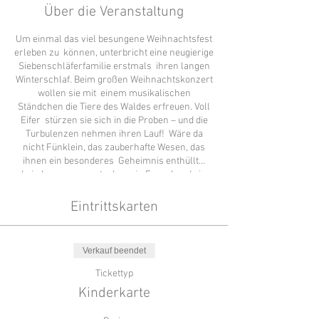
Über die Veranstaltung
Um einmal das viel besungene Weihnachtsfest
erleben zu können, unterbricht eine neugierige
Siebenschläferfamilie erstmals ihren langen
Winterschlaf. Beim großen Weihnachtskonzert
wollen sie mit einem musikalischen
Ständchen die Tiere des Waldes erfreuen. Voll
Eifer stürzen sie sich in die Proben – und die
Turbulenzen nehmen ihren Lauf! Wäre da
nicht Fünklein, das zauberhafte Wesen, das
ihnen ein besonderes Geheimnis enthüllt…
In jedem von uns stecken ein Engerl und ein
Bengerl, und beide wollen sich dann und wann
Ausdruck verleihen. Wie es gelingen kann, die
Eintrittskarten
beiden zu versöhnen, das verrät uns Fünklein
in dieser wunderbaren Weihnachtsgeschichte.
Eine fröhliche Weihnachtsgeschichte für Klein
Verkauf beendet
und Groß aus allen Kulturkreisen!
Tickettyp
Kinderkarte