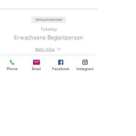
Verkauf beendet
Tickettyp
Erwachsene Begleitperson
Mehr Infos
Preis
Phone
Email
Facebook
Instagram
0,00 €
Verkauf beendet
Tickettyp
Gruppenermäßigung ab 50
Kinder
Preis