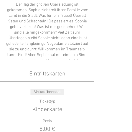
Der Tag der großen Übersiedlung ist
gekommen. Sophie zieht mit ihrer Familie vom
Land in die Stadt. Was für ein Trubel! Überall
Kisten und Schachteln! Da passiert es: Sophie
geht verloren! Was ist nur geschehen? Wo
sind alle hingekommen? Viel Zeit zum
Überlegen bleibt Sophie nicht, denn eine bunt
gefiederte, langbeinige Vogeldame stolziert auf
sie zu und gurrt: Willkommen im Traumzeit-
Land, Kind! Aber Sophie hat nur eines im Sinn:
sie will nach Hause. Und zwar sofort. Das
allerdings scheint nicht ganz einfach zu sein,
soll sie doch mithilfe des geheimnisvollen
Eintrittskarten
Drei-Federn-Rätsels den vergifteten Fluss
retten. Erst wenn ihr das gelingt, kann sie ihr
Zuhause wieder finden.
Verkauf beendet
Tickettyp
Kinderkarte
Preis
8,00 €