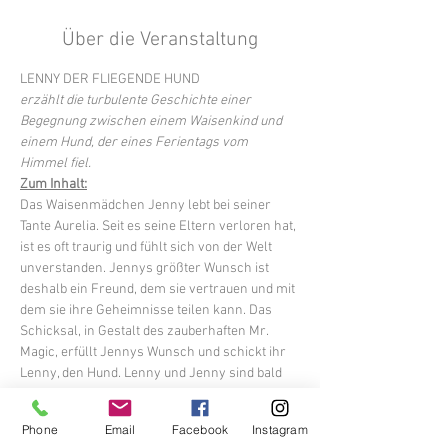
Über die Veranstaltung
LENNY DER FLIEGENDE HUND
erzählt die turbulente Geschichte einer 
Begegnung zwischen einem Waisenkind und 
einem Hund, der eines Ferientags vom 
Himmel fiel.
Zum Inhalt:
Das Waisenmädchen Jenny lebt bei seiner 
Tante Aurelia. Seit es seine Eltern verloren hat, 
ist es oft traurig und fühlt sich von der Welt 
unverstanden. Jennys größter Wunsch ist 
deshalb ein Freund, dem sie vertrauen und mit 
dem sie ihre Geheimnisse teilen kann. Das 
Schicksal, in Gestalt des zauberhaften Mr. 
Magic, erfüllt Jennys Wunsch und schickt ihr 
Lenny, den Hund. Lenny und Jenny sind bald 
unzertrennlich. Doch wie jede Freundschaft 
birgt auch die von Jenny und Lenny Hürden, 
Phone
Email
Facebook
Instagram
die die beiden zu meistern haben. Und trotz 