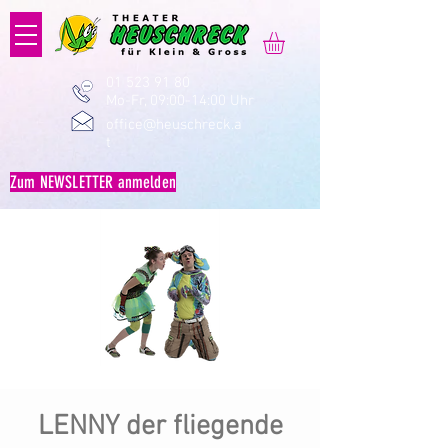
01 523 91 80
Mo-Fr, 09:00-14:00 Uhr
office@heuschreck.a
t
Zum NEWSLETTER anmelden
LENNY der fliegende