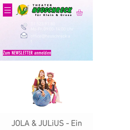
01 523 91 80
Mo-Fr, 09:00-14:00 Uhr
office@heuschreck.a
t
Zum NEWSLETTER anmelden
JOLA & JULiUS - Ein