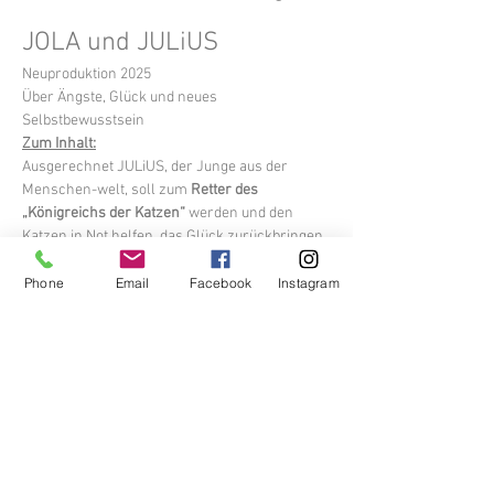
JOLA und JULiUS
Neuproduktion 2025
Über Ängste, Glück und neues 
Selbstbewusstsein
Zum Inhalt:
Ausgerechnet JULiUS, der Junge aus der 
Menschen-welt, soll zum 
Retter des 
„Königreichs der Katzen“
 werden und den 
Katzen in Not helfen, das Glück zurückbringen. 
Doch JULiUS ist alles andere als ein Held. Von 
JOLA, einer Streunerkatze, erhält er magische 
Phone
Email
Facebook
Instagram
Gegenstände - ob es ihm damit gelingen kann, 
etwas gegen die Bad Cats auszurichten? 
Und was bedeutet Glück eigentlich?
Weiterlesen >