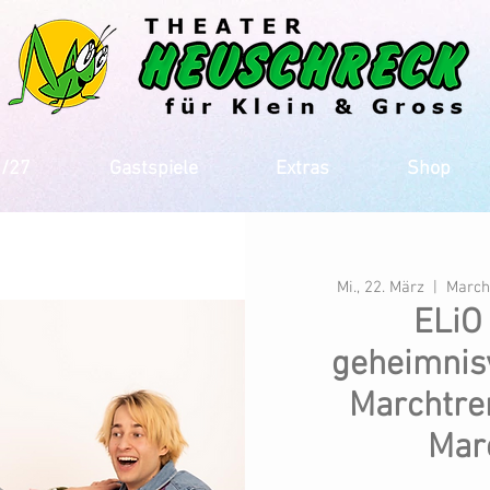
6/27
Gastspiele
Extras
Shop
Mi., 22. März
  |  
March
ELiO
geheimnisv
Marchtren
Mar