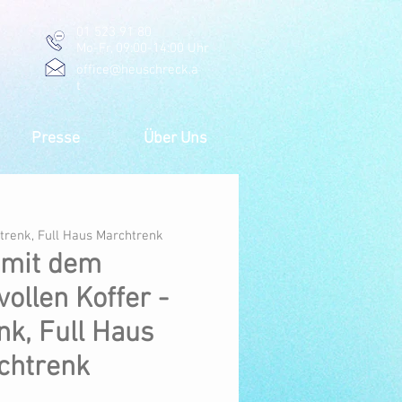
01 523 91 80
Mo-Fr, 09:00-14:00 Uhr
office@heuschreck.a
t
Presse
Über Uns
trenk, Full Haus Marchtrenk
 mit dem
ollen Koffer -
k, Full Haus
chtrenk