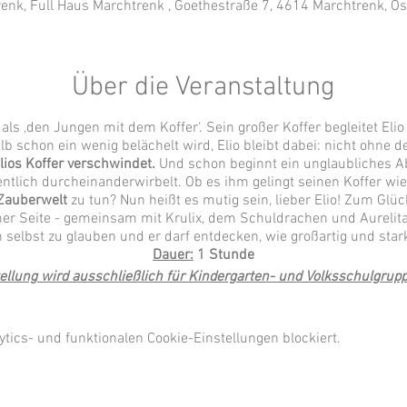
enk, Full Haus Marchtrenk , Goethestraße 7, 4614 Marchtrenk, Ös
Über die Veranstaltung
 als ‚den Jungen mit dem Koffer‘. Sein großer Koffer begleitet El
lb schon ein wenig belächelt wird, Elio bleibt dabei: nicht ohne de
lios Koffer verschwindet.
Und schon beginnt ein unglaubliches Ab
entlich durcheinanderwirbelt. Ob es ihm gelingt seinen Koffer
Zauberwelt
zu tun? Nun heißt es mutig sein, lieber Elio! Zum Glüc
iner Seite - gemeinsam mit Krulix, dem Schuldrachen und Aurelita
h selbst zu glauben und er darf entdecken, wie großartig und stark 
Dauer:
1 Stunde
ellung wird ausschließlich für Kindergarten- und Volksschulgrupp
ics- und funktionalen Cookie-Einstellungen blockiert.