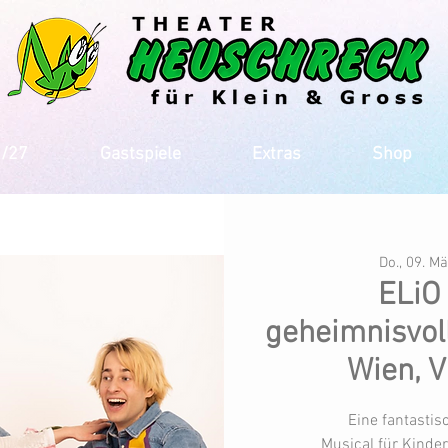
6/27
Gastspiele
Extras
Shop
Do., 09. M
ELiO
geheimnisvoll
Wien, V
Eine fantastis
Musical für Kinde