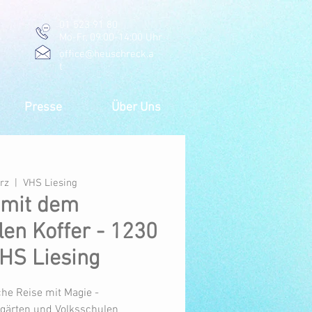
01 523 91 80
Mo-Fr, 09:00-14:00 Uhr
office@heuschreck.a
t
Presse
Über Uns
ärz
  |  
VHS Liesing
 mit dem
en Koffer - 1230
HS Liesing
che Reise mit Magie -
rgärten und Volksschulen