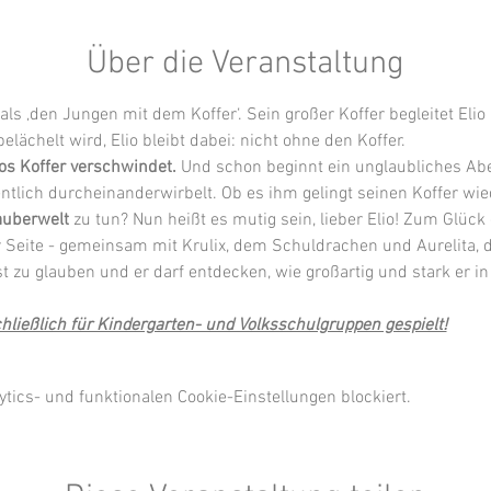
Über die Veranstaltung
 als ‚den Jungen mit dem Koffer‘. Sein großer Koffer begleitet Eli
lächelt wird, Elio bleibt dabei: nicht ohne den Koffer.
ios Koffer verschwindet.
 Und schon beginnt ein unglaubliches Aben
entlich durcheinanderwirbelt. Ob es ihm gelingt seinen Koffer 
uberwelt 
zu tun? Nun heißt es mutig sein, lieber Elio! Zum Glück 
r Seite - gemeinsam mit Krulix, dem Schuldrachen und Aurelita, 
t zu glauben und er darf entdecken, wie großartig und stark er in 
hließlich für Kindergarten- und Volksschulgruppen gespielt!
ics- und funktionalen Cookie-Einstellungen blockiert.