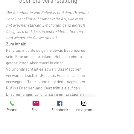
Über die Veranstaltung
Die Geschichte von Felicitas und dem Drachen 
Lordilu erzählt auf humorvolle Art, wie man 
mit drachenstarken Emotionen ganz einfach 
fertig wird und dass in jedem Menschen hin 
und wieder ein Clown steckt!
Zum Inhalt:
Felicitas möchte so gerne etwas Besonderes 
sein: Eine unerschrockene Heldin in einem 
gefährlichen Abenteuer! In einer 
Vollmondnacht ist es soweit: Das Mädchen 
verwandelt sich in „Felicitas Feuerblitz“, eine 
verwegene Ritterin und folgt dem magischen 
Ruf ins Drachenland. Dort trifft sie auf den 
Drachenjungen Lordilu. Zu ihrem Erstaunen 
will der Drache nicht mit ihr kämpfen sondern 
lieber Musik machen. Doch das ist Felicitas 
Phone
Email
Facebook
Instagram
egal, denn sie ist gekommen, um aus dem 
Drachen Marmelade zu machen. Punktum. 
Und so zieht sie ihr Schwert…
Dauer:
 1 Stunde