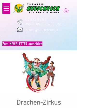
01 523 91 80
Mo-Fr, 09:00-14:00 Uhr
office@heuschreck.a
t
Zum NEWSLETTER anmelden
Drachen-Zirkus