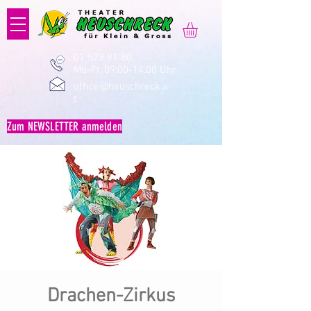
01 523 91 80
Mo-Fr, 09:00-14:00 Uhr
office@heuschreck.a
t
Zum NEWSLETTER anmelden
Drachen-Zirkus