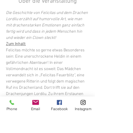
Über die Veranstaltung
Die Geschichte von Felicitas und dem Drachen 
Lordilu erzählt auf humorvolle Art, wie man 
mit drachenstarken Emotionen ganz einfach 
fertig wird und dass in jedem Menschen hin 
und wieder ein Clown steckt!
Zum Inhalt:
Felicitas möchte so gerne etwas Besonderes 
sein: Eine unerschrockene Heldin in einem 
gefährlichen Abenteuer! In einer 
Vollmondnacht ist es soweit: Das Mädchen 
verwandelt sich in „Felicitas Feuerblitz“, eine 
verwegene Ritterin und folgt dem magischen 
Ruf ins Drachenland. Dort trifft sie auf den 
Drachenjungen Lordilu. Zu ihrem Erstaunen 
will der Drache nicht mit ihr kämpfen sondern 
lieber Musik machen. Doch das ist Felicitas 
Phone
Email
Facebook
Instagram
egal, denn sie ist gekommen, um aus dem 
Drachen Marmelade zu machen. Punktum. 
Und so zieht sie ihr Schwert…
Dauer:
 1 Stunde