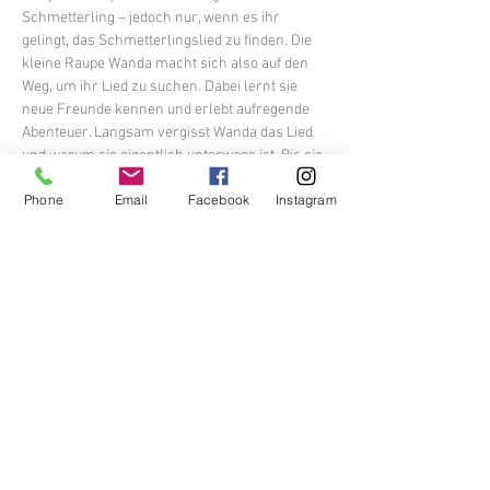
Schmetterling – jedoch nur, wenn es ihr 
gelingt, das Schmetterlingslied zu finden. Die 
kleine Raupe Wanda macht sich also auf den 
Weg, um ihr Lied zu suchen. Dabei lernt sie 
neue Freunde kennen und erlebt aufregende 
Abenteuer. Langsam vergisst Wanda das Lied 
und warum sie eigentlich unterwegs ist. Bis sie 
eines Tages in eine schlimme Falle gerät. 
Phone
Email
Facebook
Instagram
Endlich fällt es ihr wieder ein: Das Lied der 
Schmetterlinge! Wird es der kleinen Raupe 
gelingen, ihr Lied zu finden?
Tickets 
erhältlich!
HIER 
Diese Veranstaltung teilen