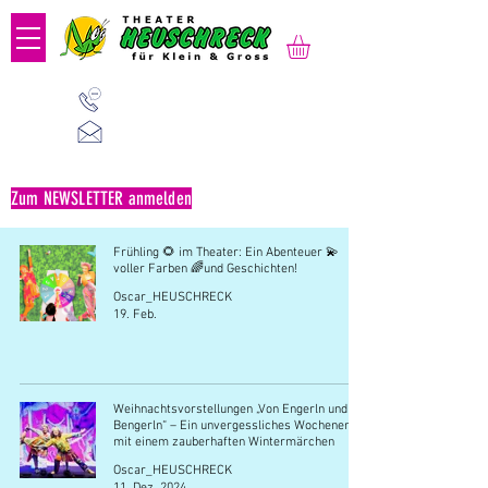
01 523 91 80
Mo-Fr, 09:00-14:00 Uhr
office@heuschreck.a
t
Zum NEWSLETTER anmelden
Frühling 🌻 im Theater: Ein Abenteuer 💫
voller Farben 🌈und Geschichten!
Oscar_HEUSCHRECK
19. Feb.
Weihnachtsvorstellungen „Von Engerln und
Bengerln“ – Ein unvergessliches Wochenende
mit einem zauberhaften Wintermärchen
Oscar_HEUSCHRECK