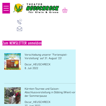
01 523 91 80
Mo-Fr, 09:00-14:00 Uhr
office@heuschreck.a
t
Zum NEWSLETTER anmelden
Verschiebung unserer "Ferienspiel-
Vorstellung" auf 31. August '22!
Oscar_HEUSCHRECK
8. Juli 2022
Kärnten-Tournee und Saison-
Abschlussvorstellung in Döbling (Wien) vor
der Sommerpause
Oscar_HEUSCHRECK