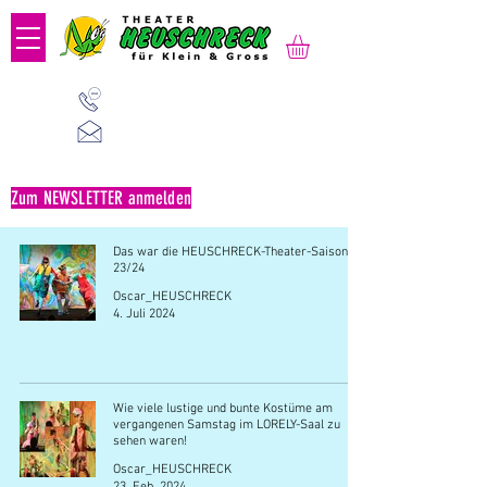
01 523 91 80
Mo-Fr, 09:00-14:00 Uhr
office@heuschreck.a
t
Zum NEWSLETTER anmelden
Das war die HEUSCHRECK-Theater-Saison
23/24
Oscar_HEUSCHRECK
4. Juli 2024
Wie viele lustige und bunte Kostüme am
vergangenen Samstag im LORELY-Saal zu
sehen waren!
Oscar_HEUSCHRECK