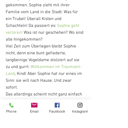
gekommen. Sophie zieht mit ihrer
Familie vom Land in die Stadt. Was für
ein Trubel! Überall Kisten und
Schachteln! Da passiert es:
Sophie geht
verloren!
Was ist nur geschehen? Wo sind
alle hingekommen?
Viel Zeit zum Überlegen bleibt Sophie
nicht, denn eine bunt gefiederte,
langbeinige Vogeldame stolziert auf sie
zu und gurrt:
Willkommen im Traumzeit-
Land
, Kind! Aber Sophie hat nur eines im
Sinn:
sie will nach Hause
. Und zwar
sofort.
Das allerdings scheint nicht ganz einfach
zu sein, soll sie doch mithilfe des
geheimnisvollen
Drei-Federn-Rätsels
den
Phone
Email
Facebook
Instagram
vergifteten Fluss retten. Erst wenn ihr
das gelingt, kann sie ihr Zuhause wieder