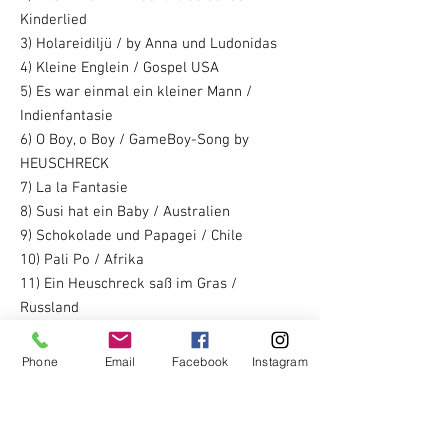
Kinderlied
3) Holareidiljü / by Anna und Ludonidas
4) Kleine Englein / Gospel USA
5) Es war einmal ein kleiner Mann /
Indienfantasie
6) O Boy, o Boy / GameBoy-Song by
HEUSCHRECK
7) La la Fantasie
8) Susi hat ein Baby / Australien
9) Schokolade und Papagei / Chile
10) Pali Po / Afrika
11) Ein Heuschreck saß im Gras /
Russland
12) Kleines Vöglein / Mozart in der Türkei
13) If you’re happy / USA
Phone
Email
Facebook
Instagram
Ergänzende Details