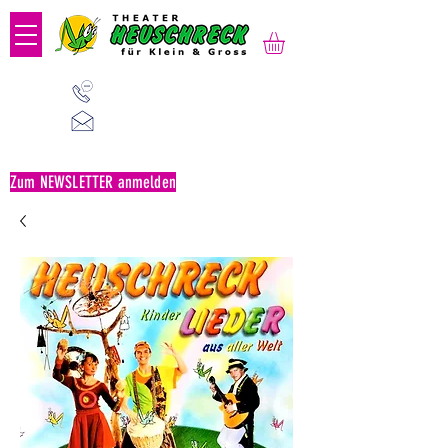
01 523 91 80
Mo-Fr, 09:00-14:00 Uhr
office@heuschreck.a
t
Zum NEWSLETTER anmelden