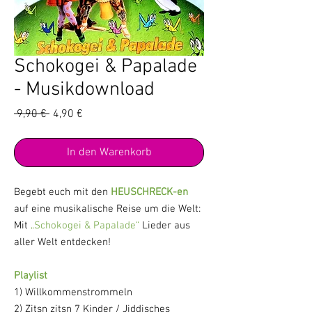
Schokogei & Papalade
- Musikdownload
Standardpreis
Sale-
 9,90 € 
4,90 €
Preis
In den Warenkorb
Begebt euch mit den
HEUSCHRECK-en
auf eine musikalische Reise um die Welt:
Mit
„Schokogei & Papalade“
Lieder aus
aller
Welt
entdecken!
Playlist
1) Willkommenstrommeln
2) Zitsn zitsn 7 Kinder / Jiddisches