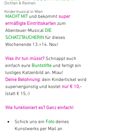
Dichten & Reimen
Kindermusical in Wien
MACHT MIT
 und bekommt 
super 
ermäßigte Eintrittskarten
 zum 
Abenteuer-Musical 
DIE 
SCHATZTAUCHERIN
 für dieses 
Wochenende 13.+14. Nov.!
Was ihr tun müsst?
 Schnappt euch 
einfach eure 
Buntstifte 
und fertigt ein 
lustiges Katzenbild an. Miau!
Deine Belohnung:
 dein Kinderticket wird 
supervergünstig und kostet
 nur € 10,- 
(statt € 15,-)
Wie funktioniert es? Ganz einfach!
Schick uns ein 
Foto 
deines 
Kunstwerks per Mail an 