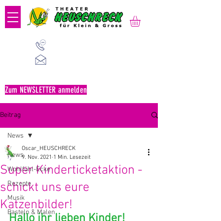
01 523 91 80
Mo-Fr, 09:00-14:00 Uhr
office@heuschreck.a
t
Zum NEWSLETTER anmelden
Beitrag
News
Oscar_HEUSCHRECK
News
9. Nov. 2021
1 Min. Lesezeit
Super Kinderticketaktion -
Wohlfühl-Ecke
Rezepte
schickt uns eure
Musik
Katzenbilder!
Basteln & Malen
Hallo ihr lieben Kinder! 