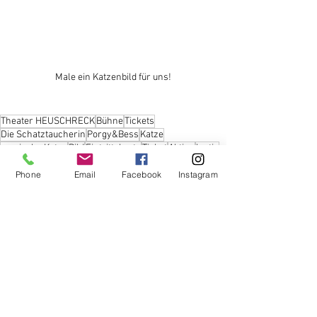
Male ein Katzenbild für uns!
Theater HEUSCHRECK
Bühne
Tickets
Die Schatztaucherin
Porgy&Bess
Katze
magische Katze
Bild
Eintrittskarte
Ticket
Aktion
lustig
Phone
Email
Facebook
Instagram
Alle ansehen
Aktuelle Beiträge