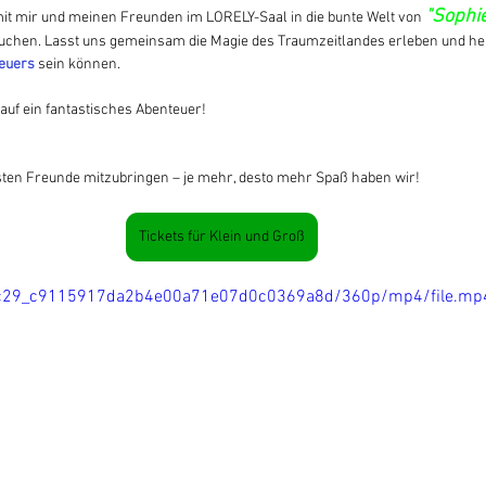
"Sophie
 mit mir und meinen Freunden im LORELY-Saal in die bunte Welt von 
uchen. Lasst uns gemeinsam die Magie des Traumzeitlandes erleben und her
euers 
sein können.
 auf ein fantastisches Abenteuer!
besten Freunde mitzubringen – je mehr, desto mehr Spaß haben wir!
Tickets für Klein und Groß
/f7fc29_c9115917da2b4e00a71e07d0c0369a8d/360p/mp4/file.mp