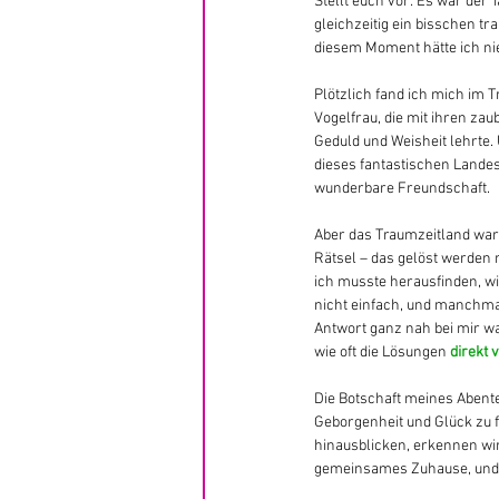
Stellt euch vor: Es war der 
gleichzeitig ein bisschen tr
diesem Moment hätte ich nie
Plötzlich fand ich mich im 
Vogelfrau, die mit ihren zau
Geduld und Weisheit lehrte.
dieses fantastischen Lande
wunderbare Freundschaft.
Aber das Traumzeitland war
Rätsel – das gelöst werden 
ich musste herausfinden, wi
nicht einfach, und manchmal 
Antwort ganz nah bei mir wa
wie oft die Lösungen 
direkt 
Die Botschaft meines Abente
Geborgenheit und Glück zu 
hinausblicken, erkennen wir,
gemeinsames Zuhause, und e