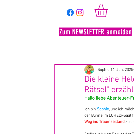
Zum NEWSLETTER anmelden
Ticketshop
Saison 2
Sophie
14. Jan. 2025
Die kleine He
Rätsel" erzäh
Hallo liebe Abenteuer-
Ich bin 
Sophie
, und ich möc
der Bühne im LORELY-Saal f
Weg ins Traumzeitland
 zu e