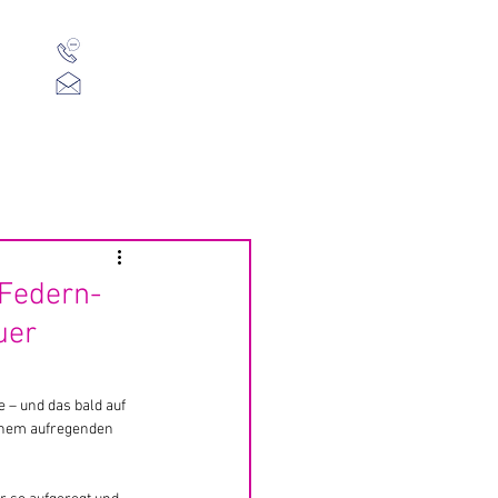
01 523 91 80
Mo-Fr, 09:00-14:00 Uhr
office@heuschreck.a
t
Presse
Über Uns
-Federn-
uer
e – und das bald auf 
inem aufregenden 