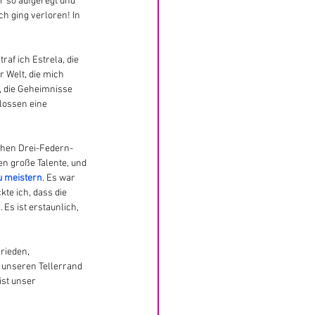
r so aufgeregt und 
ich ging verloren! In 
 traf ich Estrela, die 
r Welt, die mich 
, die Geheimnisse 
lossen eine 
chen Drei-Federn-
n große Talente, und 
u meistern
. Es war 
te ich, dass die 
Es ist erstaunlich, 
rieden, 
 unseren Tellerrand 
ist unser 