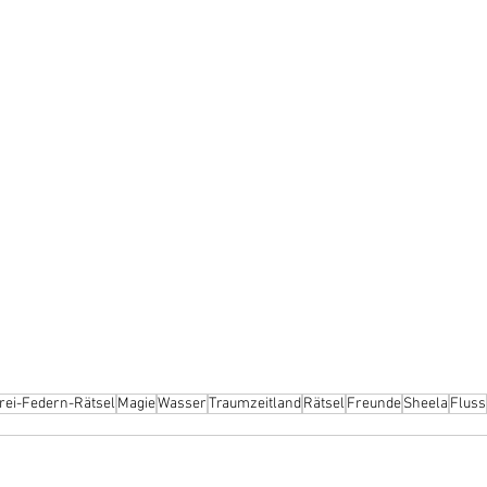
rei-Federn-Rätsel
Magie
Wasser
Traumzeitland
Rätsel
Freunde
Sheela
Fluss