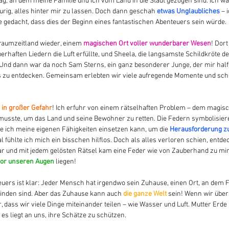
Tag, an dem meine Familie und ich vom Land in die Stadt gezogen sind. Ich wa
aurig, alles hinter mir zu lassen. Doch dann geschah 
etwas Unglaubliches
 – 
 gedacht, dass dies der Beginn eines fantastischen Abenteuers sein würde.
Traumzeitland wieder, einem 
magischen Ort voller wunderbarer Wesen
! Dort
berhaften Liedern die Luft erfüllte, und Sheela, die langsamste Schildkröte de
 Und dann war da noch Sam Sterns, ein ganz besonderer Junge, der mir half
s zu entdecken. Gemeinsam erlebten wir viele aufregende Momente und sch
 
in großer Gefahr
! Ich erfuhr von einem rätselhaften Problem – dem magis
musste, um das Land und seine Bewohner zu retten. Die Federn symbolisiere
e ich meine eigenen Fähigkeiten einsetzen kann, um die 
Herausforderung z
fühlte ich mich ein bisschen hilflos. Doch als alles verloren schien, entdeck
r und mit jedem gelösten Rätsel kam eine Feder wie von Zauberhand zu mir. 
vor unseren Augen
 liegen!
uers ist klar: Jeder Mensch hat irgendwo sein Zuhause, einen Ort, an dem F
finden sind. Aber das Zuhause kann auch 
die ganze Welt
 sein! Wenn wir über
 dass wir viele Dinge miteinander teilen – wie Wasser und Luft. Mutter Erde 
s liegt an uns, ihre Schätze zu schützen.