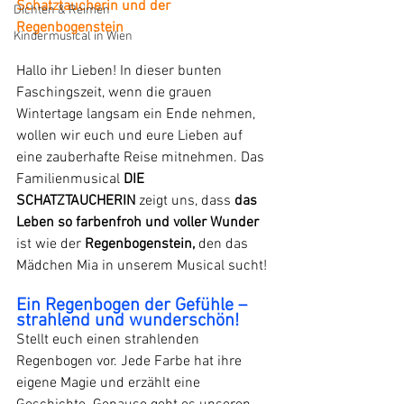
Schatztaucherin und der 
Dichten & Reimen
Regenbogenstein
Kindermusical in Wien
Hallo ihr Lieben! In dieser bunten 
Faschingszeit, wenn die grauen 
Wintertage langsam ein Ende nehmen, 
wollen wir euch und eure Lieben auf 
eine zauberhafte Reise mitnehmen. Das 
Familienmusical 
DIE 
SCHATZTAUCHERIN
 zeigt uns, dass 
das 
Leben so farbenfroh und voller Wunder
ist wie der 
Regenbogenstein, 
den das 
Mädchen Mia in unserem Musical sucht!
Ein Regenbogen der Gefühle – 
strahlend und wunderschön!
Stellt euch einen strahlenden 
Regenbogen vor. Jede Farbe hat ihre 
eigene Magie und erzählt eine 