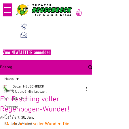
01 523 91 80
Mo-Fr, 09:00-14:00 Uhr
office@heuschreck.a
t
Zum NEWSLETTER anmelden
Beitrag
News
Oscar_HEUSCHRECK
News
29. Jan.
3 Min. Lesezeit
Ein Fasching voller
Wohlfühl-Ecke
Rezepte
Regenbogen-Wunder!
Musik
Aktualisiert:
30. Jan.
Das Leben ist voller Wunder: Die 
Basteln & Malen