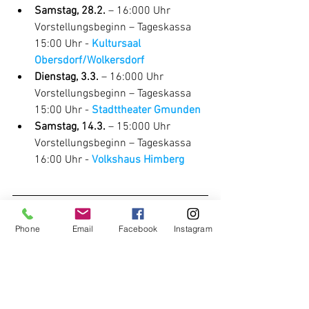
Samstag, 28.2.
 – 16:000 Uhr 
Vorstellungsbeginn – Tageskassa 
15:00 Uhr - 
Kultursaal 
Obersdorf/Wolkersdorf
Dienstag, 3.3.
 – 16:000 Uhr 
Vorstellungsbeginn – Tageskassa 
15:00 Uhr - 
Stadttheater Gmunden
Samstag, 14.3.
 – 15:000 Uhr 
Vorstellungsbeginn – Tageskassa 
16:00 Uhr - 
Volkshaus Himberg
1 x "JOLA 
‼️‼️‼️ 
Vorankündigung
: noch 
und JULiUS - Ein Katzenkrimi"
 im 
Phone
Email
Facebook
Instagram
Theater ‼️‼️‼️
Für unser Familienpublikum in Wien 
und Umgebung spielen wir exklusiv 
noch eine Vorstellung unserer aktuellen 