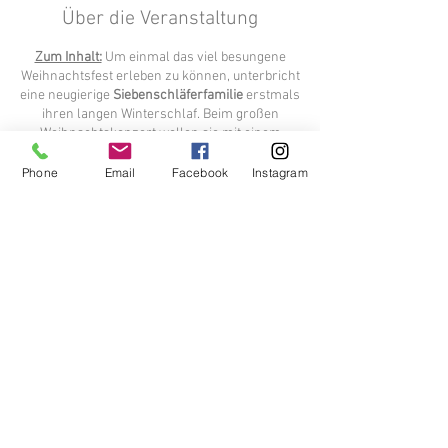
Über die Veranstaltung
Zum Inhalt:
Um einmal das viel besungene
Weihnachtsfest erleben zu können, unterbricht
eine neugierige
Siebenschläferfamilie
erstmals
ihren langen Winterschlaf. Beim großen
Weihnachtskonzert wollen sie mit einem
musikalischen Ständchen die
Tiere des Waldes
erfreuen. Voll Eifer stürzen sie sich in die
Phone
Email
Facebook
Instagram
Proben – und die Turbulenzen nehmen ihren
Lauf.
Wäre da nicht
Fünklein
, das zauberhafte
Wesen, das ihnen ein besonderes Geheimnis
enthüllt…
Eine Geschichte für Menschen aus allen
Kulturkreisen!
Dauer:
1 Stunde
Diese Veranstaltung teilen
Diese Vorstellung wird ausschließlich für
Kindergarten- und Volksschulgruppen gespielt!