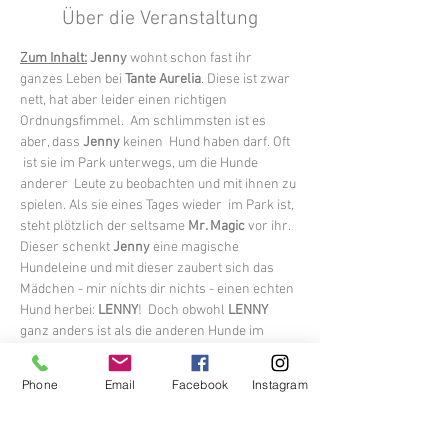
Über die Veranstaltung
Zum Inhalt:
 Jenny 
wohnt schon fast ihr 
ganzes Leben bei 
Tante Aurelia
. Diese ist zwar 
nett, hat aber leider einen richtigen 
Ordnungsfimmel.  Am schlimmsten ist es 
aber, dass 
Jenny 
keinen  Hund haben darf. Oft 
 ist sie im Park unterwegs, um die Hunde 
anderer  Leute zu beobachten und mit ihnen zu 
spielen. Als sie eines Tages wieder  im Park ist, 
steht plötzlich der seltsame 
Mr. Magic
 vor ihr. 
Dieser schenkt 
Jenny 
eine magische 
Hundeleine und mit dieser zaubert sich das 
Mädchen - mir nichts dir nichts - einen echten 
Hund herbei: 
LENNY
!  Doch obwohl 
LENNY 
ganz anders ist als die anderen Hunde im 
Park, liebt sie ihren bunten 
LENNY 
heiß. 
Gemeinsam begeben sie sich auf die 
Phone
Email
Facebook
Instagram
turbulente Suche nach Heilung für 
Lennys 
Katzenallergie. Und dabei folgt ein Abenteuer 
dem nächsten. Doch am allerwichtigsten: Wie 