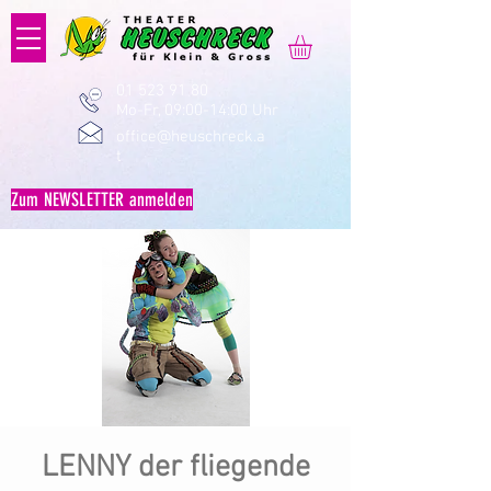
01 523 91 80
Mo-Fr, 09:00-14:00 Uhr
office@heuschreck.a
t
Zum NEWSLETTER anmelden
LENNY der fliegende