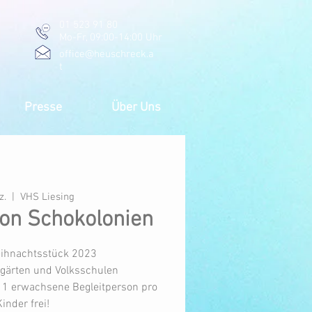
01 523 91 80
Mo-Fr, 09:00-14:00 Uhr
office@heuschreck.a
t
Presse
Über Uns
z.
  |  
VHS Liesing
on Schokolonien
ihnachtsstück 2023
rgärten und Volksschulen
 / 1 erwachsene Begleitperson pro
inder frei!