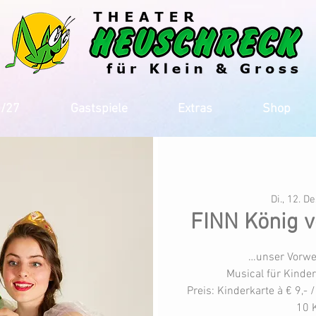
6/27
Gastspiele
Extras
Shop
Di., 12. De
FINN König v
…unser Vorwe
Musical für Kinde
Preis: Kinderkarte à € 9,-
10 K