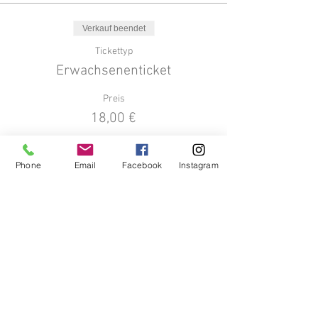
Verkauf beendet
Tickettyp
Erwachsenenticket
Preis
18,00 €
Phone
Email
Facebook
Instagram
Verkauf beendet
Tickettyp
Kinderkarte ermäßigt
Mehr Infos
Preis
14,00 €