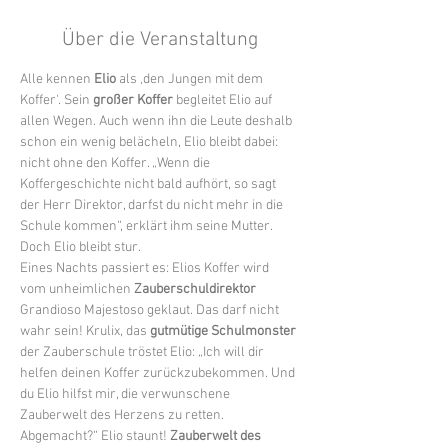
Über die Veranstaltung
Alle kennen 
Elio 
als ‚den Jungen mit dem 
Koffer‘. Sein 
großer Koffer
 begleitet Elio auf 
allen Wegen. Auch wenn ihn die Leute deshalb 
schon ein wenig belächeln, Elio bleibt dabei: 
nicht ohne den Koffer. „Wenn die 
Koffergeschichte nicht bald aufhört, so sagt 
der Herr Direktor, darfst du nicht mehr in die 
Schule kommen“, erklärt ihm seine Mutter. 
Doch Elio bleibt stur.
Eines Nachts passiert es: Elios Koffer wird 
vom unheimlichen 
Zauberschuldirektor 
Grandioso Majestoso geklaut. Das darf nicht 
wahr sein! Krulix, das 
gutmütige Schulmonster
der Zauberschule tröstet Elio: „Ich will dir 
helfen deinen Koffer zurückzubekommen. Und 
du Elio hilfst mir, die verwunschene 
Zauberwelt des Herzens zu retten. 
Abgemacht?“ Elio staunt! 
Zauberwelt des 