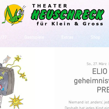
6/27
Gastspiele
Extras
Shop
So., 27. März
  
ELIO
geheimnisv
PR
Niemand ist ‚anders‘, je
Deshalb hat jedes Kind ein