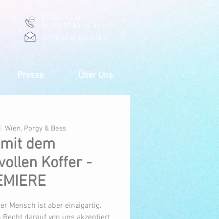
01 523 91 80
Mo-Fr, 09:00-14:00 Uhr
office@heuschreck.a
t
Presse
Über Uns
|  
Wien, Porgy & Bess
 mit dem
ollen Koffer -
EMIERE
der Mensch ist aber einzigartig.
 Recht darauf von uns akzeptiert