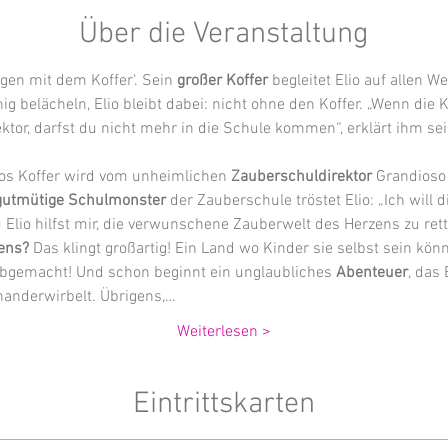
Über die Veranstaltung
gen mit dem Koffer‘. Sein 
großer Koffer
 begleitet Elio auf allen 
g belächeln, Elio bleibt dabei: nicht ohne den Koffer. „Wenn die K
ektor, darfst du nicht mehr in die Schule kommen“, erklärt ihm sein
ios Koffer wird vom unheimlichen 
Zauberschuldirektor 
Grandioso 
gutmütige Schulmonster
 der Zauberschule tröstet Elio: „Ich will d
io hilfst mir, die verwunschene Zauberwelt des Herzens zu rett
ens?
 Das klingt großartig! Ein Land wo Kinder sie selbst sein könne
 Abgemacht! Und schon beginnt ein unglaubliches 
Abenteuer
, das 
nanderwirbelt. Übrigens,…
Weiterlesen >
Eintrittskarten