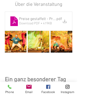
Über die Veranstaltung
Preise gestaffelt - Preisrechner
.pdf
Download PDF • 419KB
Ein ganz besonderer Tag
Nachricht vom Baum
Phone
Email
Facebook
Instagram
Das Musical wurde vom Fachbereich “Bildung 
für nachhaltige Entwicklung” der UNESCO-
Kommission als österreichisches 