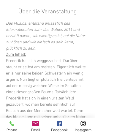
Über die Veranstaltung
Das Musical entstand anlässlich des 
Internationalen Jahr des Waldes 2011 und 
erzählt davon, wie wichtig es ist, auf die Natur 
zu hören und wie einfach es sein kann, 
glücklich zu sein.
Zum Inhalt:
Frederik hat sich weggezaubert. Darüber 
staunt er selbst am meisten. Eigentlich wollte 
er ja nur seine beiden Schwestern ein wenig 
ärgern. Nun liegt er plötzlich hier, entspannt 
auf der moosig weichen Wiese im Schatten 
eines riesengroßen Baums. Tatsächlich: 
Frederik hat sich in einen uralten Wald 
gezaubert, wo man bereits sehnlich auf 
Besuch aus der Menschenwelt wartet. Denn 
das kleine Land mit seiner unberührten Natur 
und dem geheimnisvollen Wald ist in Gefahr – 
und ausgerechnet Frederik scheint der 
Phone
Email
Facebook
Instagram