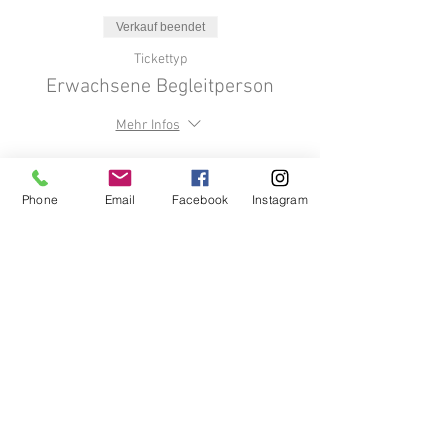
Verkauf beendet
Tickettyp
Erwachsene Begleitperson
Mehr Infos
Preis
0,00 €
Phone
Email
Facebook
Instagram
Verkauf beendet
Tickettyp
Gruppenermäßigung ab 50
Kinder
Preis
7,00 €