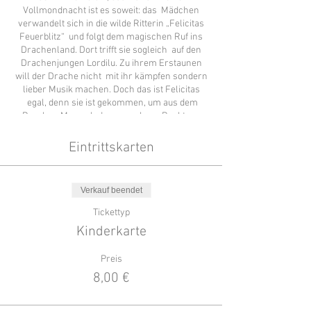
Vollmondnacht ist es soweit: das Mädchen
verwandelt sich in die wilde Ritterin „Felicitas
Feuerblitz“ und folgt dem magischen Ruf ins
Drachenland. Dort trifft sie sogleich auf den
Drachenjungen Lordilu. Zu ihrem Erstaunen
will der Drache nicht mit ihr kämpfen sondern
lieber Musik machen. Doch das ist Felicitas
egal, denn sie ist gekommen, um aus dem
Drachen Marmelade zu machen. Punktum.
Und so zieht sie ihr Schwert…
Eintrittskarten
Verkauf beendet
Tickettyp
Kinderkarte
Preis
8,00 €