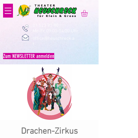
01 523 91 80
Mo-Fr, 09:00-14:00 Uhr
office@heuschreck.a
t
Zum NEWSLETTER anmelden
Drachen-Zirkus