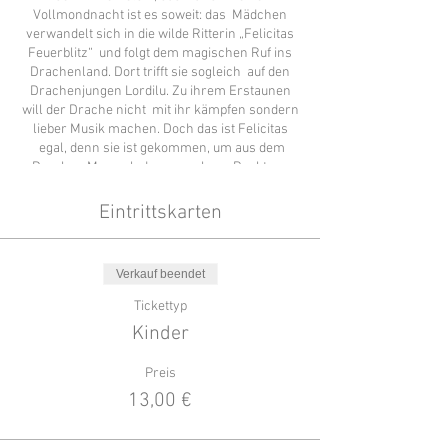
Vollmondnacht ist es soweit: das Mädchen
verwandelt sich in die wilde Ritterin „Felicitas
Feuerblitz“ und folgt dem magischen Ruf ins
Drachenland. Dort trifft sie sogleich auf den
Drachenjungen Lordilu. Zu ihrem Erstaunen
will der Drache nicht mit ihr kämpfen sondern
lieber Musik machen. Doch das ist Felicitas
egal, denn sie ist gekommen, um aus dem
Drachen Marmelade zu machen. Punktum.
Und so zieht sie ihr Schwert…
Eintrittskarten
Verkauf beendet
Tickettyp
Kinder
Preis
13,00 €