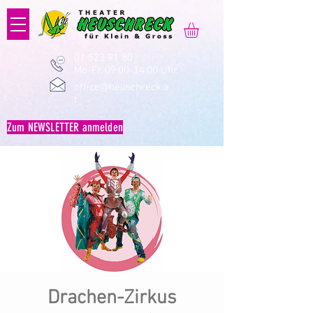
01 523 91 80
Mo-Fr, 09:00-14:00 Uhr
office@heuschreck.a
t
Zum NEWSLETTER anmelden
Drachen-Zirkus