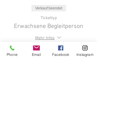
Verkauf beendet
Tickettyp
Erwachsene Begleitperson
Mehr Infos
Preis
Phone
Email
Facebook
Instagram
0,00 €
Verkauf beendet
Tickettyp
Erwachsene
Preis
16,00 €