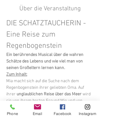
Über die Veranstaltung
DIE SCHATZTAUCHERIN - 
Eine Reise zum 
Regenbogenstein
Ein berührendes Musical über die wahren 
Schätze des Lebens und wie viel man von 
seinen Großeltern lernen kann.
Zum Inhalt:
Mia macht sich auf die Suche nach dem 
Regenbogenstein ihrer geliebten Oma. Auf 
ihrer 
unglaublichen Reise über das Meer 
wird 
sie von ihrem besten Freund Mio und von 
Blanchette, einer magischen weißen Katze, 
Phone
Email
Facebook
Instagram
begleitet. Gemeinsam tauchen sie in 
verborgene Welten
 ein, bis sie schließlich zur 
Schatztaucherin gelangen...