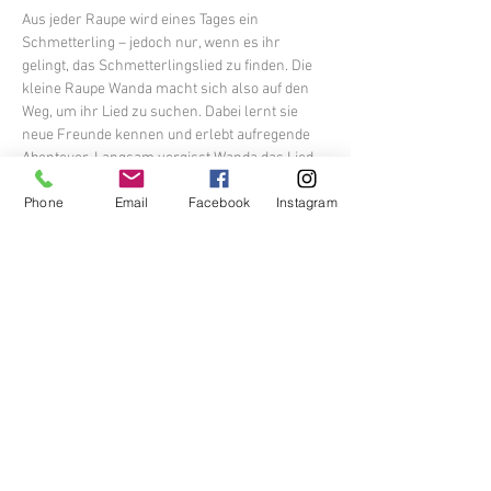
Aus jeder Raupe wird eines Tages ein 
Schmetterling – jedoch nur, wenn es ihr 
gelingt, das Schmetterlingslied zu finden. Die 
kleine Raupe Wanda macht sich also auf den 
Weg, um ihr Lied zu suchen. Dabei lernt sie 
neue Freunde kennen und erlebt aufregende 
Abenteuer. Langsam vergisst Wanda das Lied 
und warum sie eigentlich unterwegs ist. Bis sie 
Phone
Email
Facebook
Instagram
eines Tages in eine schlimme Falle gerät. 
Endlich fällt es ihr wieder ein: Das Lied der 
Schmetterlinge! Wird es der kleinen Raupe 
gelingen, ihr Lied zu finden?
Diese Veranstaltung teilen