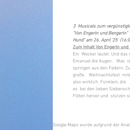
3  Musicals zum vergünstig
"Von Engerln und Bengerln"  
Hund" am 26. April '25  (16:0
Zum Inhalt Von Engerln und 
Ein  Wecker läutet. Und das 
Emanuel die Augen.   Was  is
springen aus den Federn. Zum
große    Weihnachtsfest  mit
also wirklich  Fünklein, die
es  bei den lieben Siebensch
Flöten hervor und  stürzen s
Google Maps wurde aufgrund der Analyt