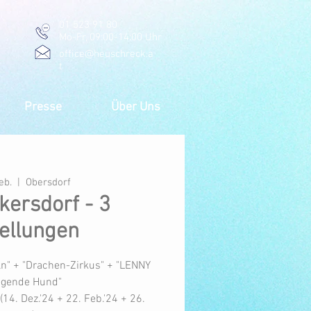
01 523 91 80
Mo-Fr, 09:00-14:00 Uhr
office@heuschreck.a
t
Presse
Über Uns
eb.
  |  
Obersdorf
ersdorf - 3
ellungen
n" + "Drachen-Zirkus" + "LENNY
iegende Hund"
(14. Dez.'24 + 22. Feb.'24 + 26.