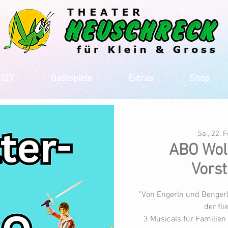
6/27
Gastspiele
Extras
Shop
Sa., 22. F
ABO Wolk
Vorst
"Von Engerln und Bengerl
der fl
3 Musicals für Familien 