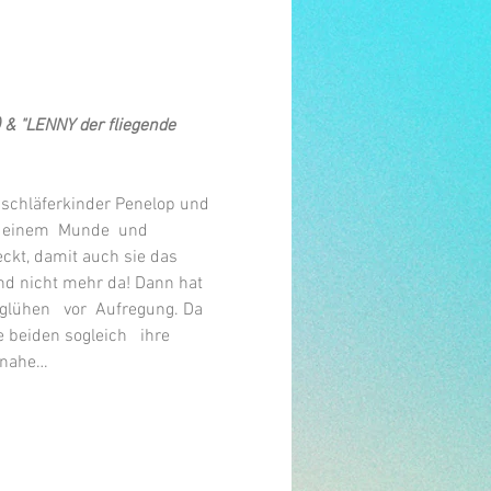
 & 
"LENNY der fliegende 
enschläferkinder Penelop und 
  einem  Munde  und 
ckt, damit auch sie das 
ind nicht mehr da! Dann hat 
glühen   vor  Aufregung. Da 
 beiden sogleich   ihre 
einahe…