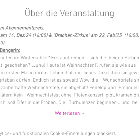
Über die Veranstaltung
ten Abonnementpreis.
am 14. Dez.'24 (16:00) & 
"Drachen-Zirkus" am 22. Feb.'25  (16:00)
0)
Bengerln:
mitten im Winterschlaf? Erstaunt reiben    sich die  beiden Sieb
t  geschehen? „Juhu! Heute ist Weihnachten!“, rufen sie wie aus 
 ersten Mal in ihrem  Leben  hat  ihr  liebes Onkelchen sie gewe
erleben dürfen. Endlich ist es soweit! Wow, die    Wunschbriefe s
    zauberhafte Weihnachtsfee, sie abgeholt! Penelop und  Emanuel 
läfern kein   Weihnachtsfest ohne  Flötenkonzert  gibt, kramen die
ich  voll Eifer in die Proben. Die   Turbulenzen beginnen… und  b
Weiterlesen >
ics- und funktionalen Cookie-Einstellungen blockiert.