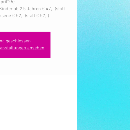
pril'25)
inder ab 2,5 Jahren € 47,- (statt
sene € 52,- (statt € 57,-)
ng geschlossen
ranstaltungen ansehen