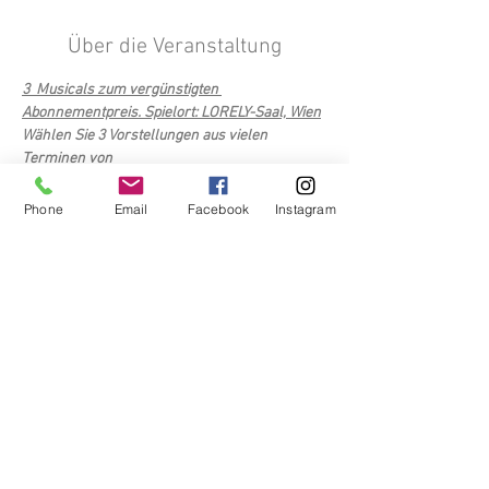
Über die Veranstaltung
3  Musicals zum vergünstigten 
Abonnementpreis. Spielort: LORELY-Saal, Wien
Wählen Sie 3 Vorstellungen aus vielen 
Terminen von 
"Drachen-Zirkus"
"Von Engerln und Bengerln"  
Phone
Email
Facebook
Instagram
"Sophie und das Drei-Federn-Rätsel"
"LENNY der fliegende Hund"
Weiterlesen >
Diese Veranstaltung teilen