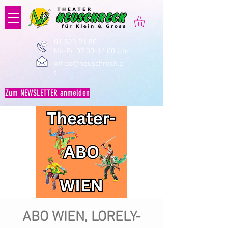
01 523 91 80
Mo-Fr, 09:00-14:00 Uhr
office@heuschreck.a
t
Zum NEWSLETTER anmelden
ABO WIEN, LORELY-