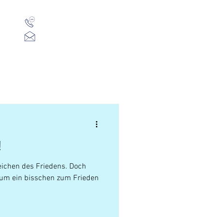
01 523 91 80
Mo-Fr, 09:00-14:00 Uhr
office@heuschreck.a
t
Presse
Über Uns
!
Zeichen des Friedens. Doch
 um ein bisschen zum Frieden