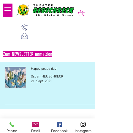
01 523 91 80
Mo-Fr, 09:00-14:00 Uhr
office@heuschreck.a
t
Zum NEWSLETTER anmelden
Happy peace day!
Oscar_HEUSCHRECK
21. Sept. 2021
Büro: Verein Theater HEUSCHRECK | Kaiserstraße
Phone
Email
Facebook
Instagram