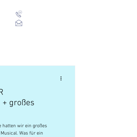
01 523 91 80
Mo-Fr, 09:00-14:00 Uhr
office@heuschreck.a
t
Presse
Über Uns
R
+ großes
hatten wir ein großes
Musical. Was für ein