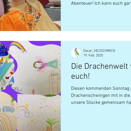
Abenteuer! Ich kann euch gar 
es gemacht hat, die talentiert
Kostümen zu sehen, während 
und JULiUS zum Leben erweck
Fotoshooting auch ganz schön 
Kameras und die vielen tollen 
Oscar_HEUSCHRECK
19. Feb. 2025
Die Drachenwelt 
euch!
Diesen kommenden Sonntag 
Drachenschwingen mit in die 
unsere Stücke gemeinsam h