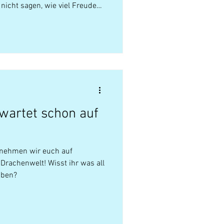
nicht sagen, wie viel Freude
en Darsteller*innen in ihren
sie die Charaktere von JOLA
ten. Natürlich war das
anstrengend. Die Lichter, die
Szenen, ...
wartet schon auf
nehmen wir euch auf
Drachenwelt! Wisst ihr was all
aben?