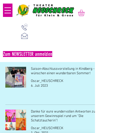
01 523 91 80
Mo-Fr, 09:00-14:00 Uhr
office@heuschreck.a
t
Zum NEWSLETTER anmelden
Saison-Abschlussvorstellung in Kindberg - wir
wünschen einen wunderbaren Sommer!
Oscar_HEUSCHRECK
6. Juli 2023
Danke für eure wundervollen Antworten zu
unserem Gewinnspiel rund um "Die
Schatztaucherin"!
Oscar_HEUSCHRECK