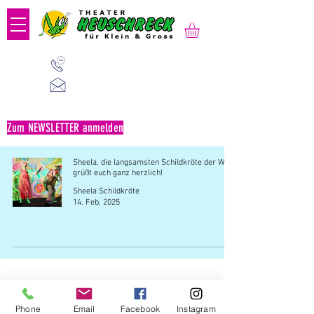
01 523 91 80
Mo-Fr, 09:00-14:00 Uhr
office@heuschreck.a
t
Zum NEWSLETTER anmelden
Sheela, die langsamsten Schildkröte der Welt,
grüßt euch ganz herzlich!
Sheela Schildkröte
14. Feb. 2025
Büro: Verein Theater HEUSCHRECK | Kaiserstraße
Phone
Email
Facebook
Instagram