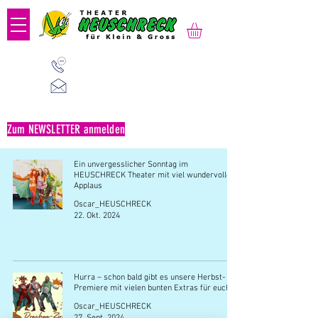
01 523 91 80
Mo-Fr, 09:00-14:00 Uhr
office@heuschreck.a
t
Zum NEWSLETTER anmelden
Ein unvergesslicher Sonntag im
HEUSCHRECK Theater mit viel wundervollem
Applaus
Oscar_HEUSCHRECK
22. Okt. 2024
Hurra – schon bald gibt es unsere Herbst-
Premiere mit vielen bunten Extras für euch!
Oscar_HEUSCHRECK