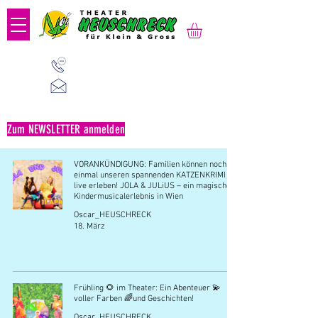
01 523 91 80
Mo-Fr, 09:00-14:00 Uhr
office@heuschreck.a
t
Zum NEWSLETTER anmelden
VORANKÜNDIGUNG: Familien können noch
einmal unseren spannenden KATZENKRIMI
live erleben! JOLA & JULiUS – ein magisches
Kindermusicalerlebnis in Wien
Oscar_HEUSCHRECK
18. März
Frühling 🌻 im Theater: Ein Abenteuer 💫
voller Farben 🌈und Geschichten!
Oscar_HEUSCHRECK