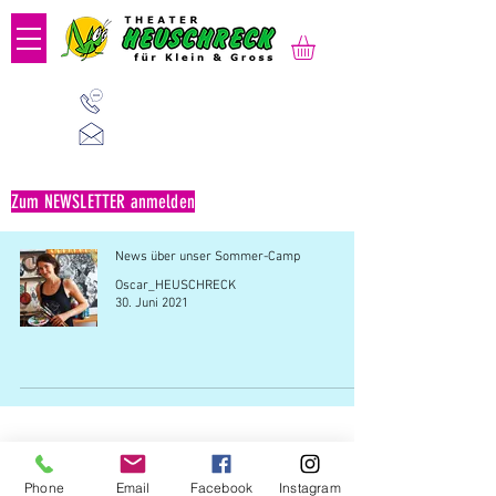
01 523 91 80
Mo-Fr, 09:00-14:00 Uhr
office@heuschreck.a
t
Zum NEWSLETTER anmelden
News über unser Sommer-Camp
Oscar_HEUSCHRECK
30. Juni 2021
Büro: Verein Theater HEUSCHRECK | Kaiserstraße
Phone
Email
Facebook
Instagram