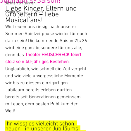
Jubiläums-Saison!
Dichten & Reimen
Liebe Kinder, Eltern und 
Kindermusical in Wien
Großeltern – liebe 
Musicalfans!
Wir freuen uns riesig, nach unserer 
Sommer-Spielzeitpause wieder für euch 
da zu sein! Die kommende Saison 25/26 
wird eine ganz besondere für uns alle, 
denn das 
Theater HEUSCHRECK feiert 
stolz sein 40-jähriges Bestehen
. 
Unglaublich, wie schnell die Zeit vergeht 
und wie viele unvergessliche Momente 
wir bis zu diesem einzigartigen 
Jubiläum bereits erleben durften – 
bereits seit Generationen gemeinsam 
mit euch, dem besten Publikum der 
Welt!
Ihr wisst es vielleicht schon, 
heuer - in unserer Jubiläums-