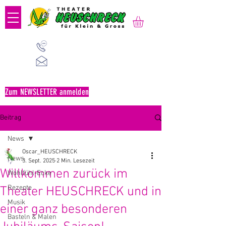
01 523 91 80
Mo-Fr, 09:00-14:00 Uhr
office@heuschreck.a
t
Zum NEWSLETTER anmelden
Beitrag
News
Oscar_HEUSCHRECK
News
3. Sept. 2025
2 Min. Lesezeit
Willkommen zurück im
Wohlfühl-Ecke
Rezepte
Theater HEUSCHRECK und in
Musik
einer ganz besonderen
Basteln & Malen