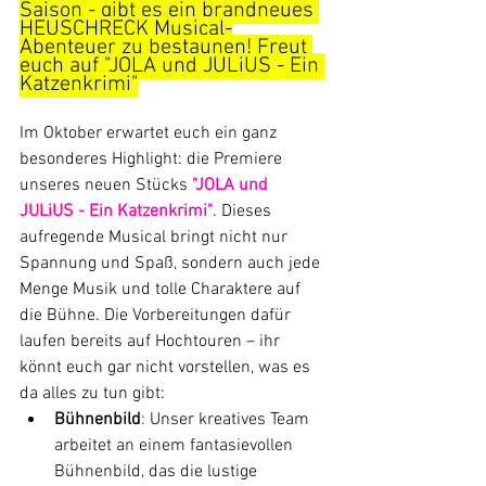
Saison - gibt es ein brandneues 
HEUSCHRECK Musical-
Abenteuer zu bestaunen! Freut 
euch auf "JOLA und JULiUS - Ein 
Katzenkrimi"
Im Oktober erwartet euch ein ganz 
besonderes Highlight: die Premiere 
unseres neuen Stücks 
"JOLA und 
JULiUS - Ein Katzenkrimi"
. Dieses 
aufregende Musical bringt nicht nur 
Spannung und Spaß, sondern auch jede 
Menge Musik und tolle Charaktere auf 
die Bühne. Die Vorbereitungen dafür 
laufen bereits auf Hochtouren – ihr 
könnt euch gar nicht vorstellen, was es 
da alles zu tun gibt:
Bühnenbild
: Unser kreatives Team 
arbeitet an einem fantasievollen 
Bühnenbild, das die lustige 