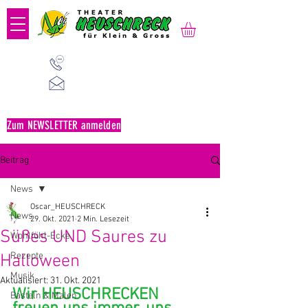
01 523 91 80
Mo-Fr, 09:00-14:00 Uhr
office@heuschreck.a
t
Zum NEWSLETTER anmelden
Beitrag
News
Oscar_HEUSCHRECK
News
29. Okt. 2021
2 Min. Lesezeit
Süßes UND Saures zu
Wohlfühl-Ecke
Rezepte
Halloween
Musik
Aktualisiert:
31. Okt. 2021
Wir HEUSCHRECKEN 
Basteln & Malen