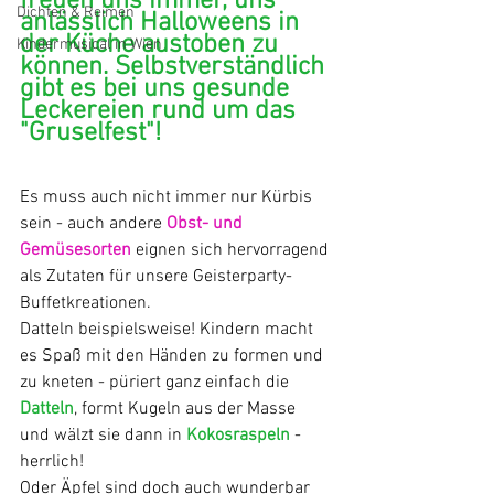
freuen uns immer, uns 
Dichten & Reimen
anlässlich Halloweens in 
der Küche austoben zu 
Kindermusical in Wien
können. Selbstverständlich 
gibt es bei uns gesunde 
Leckereien rund um das 
"Gruselfest"!
Es muss auch nicht immer nur Kürbis 
sein - auch andere 
Obst- und 
Gemüsesorten
 eignen sich hervorragend 
als Zutaten für unsere Geisterparty-
Buffetkreationen.
Datteln beispielsweise! Kindern macht 
es Spaß mit den Händen zu formen und 
zu kneten - püriert ganz einfach die 
Datteln
, formt Kugeln aus der Masse 
und wälzt sie dann in 
Kokosraspeln
 - 
herrlich!
Oder Äpfel sind doch auch wunderbar 